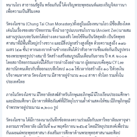
หนานโถว สาธารณรัฐจีน พร้อมกันนี้ ได้เจริญพระพุทธมนต์และเจริญจิตภาวนา
เพื่อความเป็นสิริมงคล
วัดจงไถซาน (Chung Tai Chan Monastery)ตั้งอยู่ในเมืองหนานโถว มีชื่อเสียงโดด
เด่นในเรื่องของสถาปัตยกรรม ซึ่งนำเอารูปแบบเซนโบราณ (Ancient Zen) มาผสม
ผสานรูปแบบตะวันตกได้อย่างงดงามลงตัว โดยใช้หินเป็นวัสดุหลัก เป็นวัดพุทธ
ศาสนาที่มีพื้นที่ใหญ่กว้างขวาง และมีสิ่งปลูกสร้างสูงที่สุด ด้วยความสูงถึง ๑๓๖
เมตร (๔๓ ชั้น) หากมองจากด้านข้างจะเห็นได้ว่าตัวอาคารเชื่อมต่อกันเป็นรูปทรง
ของพระพุทธรูปปางสมาธิ วัดสร้างเสร็จสมบูรณ์ในเดือนกันยายน ปี ค.ศ. ๒๐๐๑
โดยสถาปัตยกรรมแห่งนี้ได้รับการกล่าวถึงอย่างมาก ผู้ออกแบบคือคุณ CY Lee
สถาปนิกคนเดียวกับที่ออกแบบตึกไทเป ๑๐๑ ใช้เวลาก่อสร้างถึง ๑๐ ปีด้วยเงิน
บริจาคมหาศาล วัดจงไถซาน มีสาขาอยู่จำนวน ๑๐๘ สาขา ทั่วโลก รวมทั้งใน
ประเทศไทย
ภายในวัดจงไถซาน มีวิทยาลัยสงฆ์สำหรับภิกษุและภิกษุณี มีโรงเรียนประถมศึกษา
และมัธยมศึกษา มีอาคารพิพิธภัณฑ์ที่มีวัตถุโบราณล้ำค่าแสดงให้ชม มีภิกษุภิกษุณี
จำพรรษาอยู่ประมาณ ๑,๒๐๐ รูป
วัดจงไถซาน ได้มีการลงนามบันทึกข้อตกลงความร่วมมือกับมหาวิทยาลัยมหาจุฬา
ลงกรณราชวิทยาลัย เมื่อวันที่ ๒๙ พฤศจิกายน ๒๕๖๕ โดยมีวัตถุประสงค์เพื่อร่วม
กันเผยแผ่พระพุทธศาสนา ส่งเสริมการศึกษาด้านพระพุทธศาสนาและศิลป