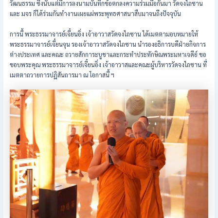
วัฒนธรรม ซึ่งนับแต่มีการลงนามบันทึกข้อตกลงความร่วมมือกันมา วัดจงไถซาน
และ มจร ก็ได้ร่วมกันทำงานเผยแผ่พระพุทธศาสนาสืบมาจนถึงปัจจุบัน
การนี้ พระธรรมาจารย์เจี๋ยนอิ่ง เจ้าอาวาสวัดจงไถซาน ได้เมตตามอบหมายให้
พระธรรมาจารย์เจี๋ยนจุน รองเจ้าอาวาสวัดจงไถซาน นำรองอธิการบดีฝ่ายกิจการ
ต่างประเทศ และคณะ ถวายสักการะบูชาและกระทำประทักษิณพระมหาเจดีย์ ขอ
ขอบพระคุณ พระธรรมาจารย์เจี๋ยนอิ่ง เจ้าอาวาสและคณะผู้บริหารวัดจงไถซาน ที่
เมตตาถวายการปฏิสันถารมา ณ โอกาสนี้ ฯ