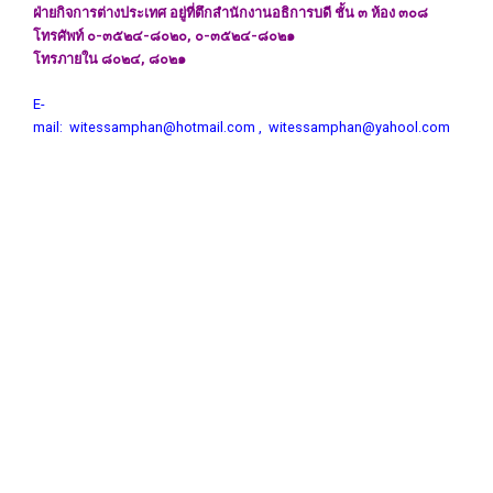
ฝ่ายกิจการต่างประเทศ อยู่ที่ตึกสำนักงานอธิการบดี ชั้น ๓ ห้อง ๓๐๘
โทรศัพท์ ๐-๓๕๒๔-๘๐๒๐, ๐-๓๕๒๔-๘๐๒๑
โทรภายใน ๘๐๒๔, ๘๐๒๑
E-
mail:
witessamphan@hotmail.com
,
witessamphan@yahool.com