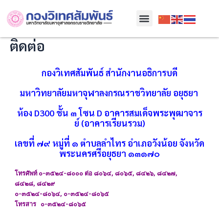
Skip
Menu
to
content
ติดต่อ
กองวิเทศสัมพันธ์ สำนักงานอธิการบดี
มหาวิทยาลัยมหาจุฬาลงกรณราชวิทยาลัย อยุธยา
ห้อง D300 ชั้น ๓ โซน D อาคารสมเด็จพระพุฒาจาร
ย์ (อาคารเรียนรวม)
เลขที่ ๗๙ หมู่ที่ ๑
ตำบลลำไทร อำเภอวังน้อย จังหวัด
พระนครศรีอยุธยา ๑๓๑๗๐
โทรศัพท์ ๐-๓๕๒๔-๘๐๐๐ ต่อ ๘๐๖๔, ๘๐๖๕, ๘๔๒๖, ๘๔๒๗,
๘๔๒๘, ๘๔๒๙
๐-๓๕๒๔-๘๐๖๔, ๐-๓๕๒๔-๘๐๖๕
โทรสาร ๐-๓๕๒๔-๘๐๖๕