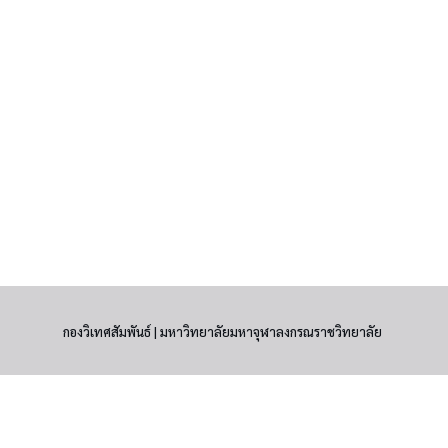
กองวิเทศสัมพันธ์ | มหาวิทยาลัยมหาจุฬาลงกรณราชวิทยาลัย