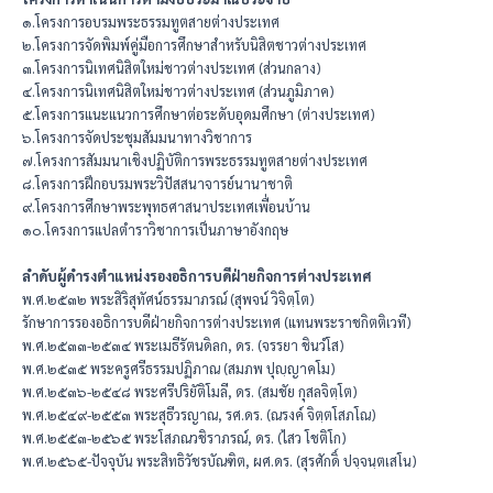
๑.โครงการอบรมพระธรรมทูตสายต่างประเทศ
๒.โครงการจัดพิมพ์คู่มือการศึกษาสำหรับนิสิตชาวต่างประเทศ
๓.โครงการนิเทศนิสิตใหม่ชาวต่างประเทศ (ส่วนกลาง)
๔.โครงการนิเทศนิสิตใหม่ชาวต่างประเทศ (ส่วนภูมิภาค)
๕.โครงการแนะแนวการศึกษาต่อระดับอุดมศึกษา (ต่างประเทศ)
๖.โครงการจัดประชุมสัมมนาทางวิชาการ
๗.โครงการสัมมนาเชิงปฏิบัติการพระธรรมทูตสายต่างประเทศ
๘.โครงการฝึกอบรมพระวิปัสสนาจารย์นานาชาติ
๙.โครงการศึกษาพระพุทธศาสนาประเทศเพื่อนบ้าน
๑๐.โครงการแปลตำราวิชาการเป็นภาษาอังกฤษ
ลำดับผู้ดำรงตำแหน่งรองอธิการบดีฝ่ายกิจการต่างประเทศ
พ.ศ.๒๕๓๒ พระสิริสุทัศน์ธรรมาภรณ์ (สุพจน์ วิจิตฺโต)
รักษาการรองอธิการบดีฝ่ายกิจการต่างประเทศ (แทนพระราชกิตติเวที)
พ.ศ.๒๕๓๓-๒๕๓๔ พระเมธีรัตนดิลก, ดร. (จรรยา ชินวํโส)
พ.ศ.๒๕๓๕ พระครูศรีธรรมปฏิภาณ (สมภพ ปุญฺญาคโม)
พ.ศ.๒๕๓๖-๒๕๔๘ พระศรีปริยัติโมลี, ดร. (สมชัย กุสลจิตฺโต)
พ.ศ.๒๕๔๙-๒๕๕๓ พระสุธีวรญาณ, รศ.ดร. (ณรงค์ จิตฺตโสภโณ)
พ.ศ.๒๕๕๓-๒๕๖๕ พระโสภณวชิราภรณ์, ดร. (ไสว โชติโก)
พ.ศ.๒๕๖๕-ปัจจุบัน พระสิทธิวัชรบัณฑิต, ผศ.ดร. (สุรศักดิ์ ปจฺจนฺตเสโน)