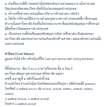
๑. ส่งเสริมงานพิธีการและสารนิเทศของส่วนงานตามแผนงาน นโยบาย และ
วัตถุประสงค์ของหมาวิทยาลัยทั้งในประเทศและต่างประเทศ
๒. สร้างเครือข่ายความร่วมมือทางวิชาการด้านศาสนา (MOU)
๓. ให้บริการวีซ่าแก่นิสิต อาจารย์ และบุคลากรชาวต่างประเทศที่มาศึกษาและ
ทำงานในมหาวิทยาลัย ส่งเสริมกิจกรรมนานาชาติและสนับสนุนทุนการศึกษาแก่
นิสิตทั้งชาวไทยและชาวต่างประเทศ
๔. เป็นหน่วยงานที่ส่งเสริมและสนับสนุนการจัดการศึกษาสถาบันสมทบของ
มหาวิทยาลัย และประสานงานร่วมกับองค์กรด้านศาสนา และองค์กรความร่วมมือ
ระหว่างประเทศ
ค่านิยม (Core Values)
ดูแลเอาใจใส่ บริการด้วยไมตรีจิต Care and service with loving-kindness
ที่ตั้งส่วนงาน : ห้อง D ๓๐๐ อาคารเรียนรวม ชั้น ๓ โซน D
มหาวิทยาลัยมหาจุฬาลงกรณราชวิทยาลัย อยุธยา
เลขที่ ๗๙ หมู่ที่ ๑ หลักกิโลเมตรที่ ๕๕
ตำบลลำไทร อำเภอวังน้อย จังหวัดพระนครศรีอยุธยา รหัสไปรษณีย์ ๑๓๑๗๐
โทรศัพท์ ๐-๓๕๒๔-๘๐๐๐ ต่อ ๘๐๖๔, ๘๐๖๕, ๘๔๒๖, ๘๔๒๗, ๘๔๒๘,
๘๔๒๙
๐-๓๕๒๔-๘๐๖๔, ๐-๓๕๒๔-๘๐๖๕
โทรสาร ๐-๓๕๒๔-๘๐๖๕