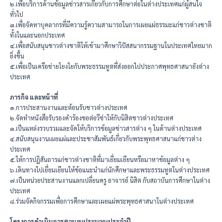
๒.เพื่อบริการด้านข้อมูลข่าวสารเกี่ยวกับการศึกษาต่อในต่างประเทศแก่ผู้สนใจ
ทั่วไป
๓.เพื่อจัดหาบุคลากรที่มีความรู้ความสามารถในการเผยแผ่ธรรมะแก่ชาวต่างชาติ
ทั้งในและนอกประเทศ
๔.เพื่อสนับสนุนชาวต่างชาติให้เข้ามาศึกษาวิปัสสนากรรมฐานในประเทศไทยมาก
ยิ่งขึ้น
๕.เพื่อเป็นเครือข่ายโยงใยกับพระธรรมทูตที่ส่งออกไปประกาศพุทธศาสนายังต่าง
ประเทศ
ภารกิจ และหน้าที่
๑.การประสานงานและต้อนรับชาวต่างประเทศ
๒.จัดทำหนังสือรับรองคำร้องขอต่อวีซ่าให้กับนิสิตชาวต่างประเทศ
๓.เป็นแหล่งรวบรวมและจัดให้บริการข้อมูลข่าวสารต่าง ๆ ในด้านต่างประเทศ
๔.สนับสนุนงานเผยแผ่และประชาสัมพันธ์เกี่ยวกับพระพุทธศาสนาแก่ชาวต่าง
ประเทศ
๕.ให้การปฏิสันถารแก่ชาวต่างชาติที่มาเยี่ยมเยียนหรือมาหาข้อมูลต่าง ๆ
๖.เดินทางไปเยี่ยมเยียนให้ข้อแนะนำแก่นักศึกษาและพระธรรมทูตในต่างประเทศ
๗.เป็นหน่วยประสานงานแลกเปลี่ยนครู อาจารย์ นิสิต กับสถาบันการศึกษาในต่าง
ประเทศ
๘.ร่วมจัดกิจกรรมเพื่อการศึกษาและเผยแผ่พระพุทธศาสนาในต่างประเทศ
โครงการดำเนินการตามงบประมาณประจำปี