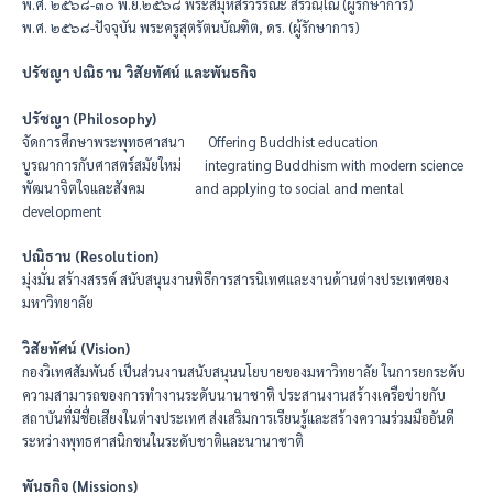
พ.ศ. ๒๕๖๘-๓๐ พ.ย.๒๕๖๘ พระสมุห์สิริวรรณะ สิริวณฺโณ (ผู้รักษาการ)
พ.ศ. ๒๕๖๘-ปัจจุบัน พระครูสุตรัตนบัณฑิต, ดร. (ผู้รักษาการ)
ปรัชญา ปณิธาน วิสัยทัศน์ และพันธกิจ
ปรัชญา (Philosophy)
จัดการศึกษาพระพุทธศาสนา Offering Buddhist education
บูรณาการกับศาสตร์สมัยใหม่ integrating Buddhism with modern science
พัฒนาจิตใจและสังคม and applying to social and mental
development
ปณิธาน (Resolution)
มุ่งมั่น สร้างสรรค์ สนับสนุนงานพิธีการสารนิเทศและงานด้านต่างประเทศของ
มหาวิทยาลัย
วิสัยทัศน์ (Vision)
กองวิเทศสัมพันธ์ เป็นส่วนงานสนับสนุนนโยบายของมหาวิทยาลัย ในการยกระดับ
ความสามารถของการทำงานระดับนานาชาติ ประสานงานสร้างเครือข่ายกับ
สถาบันที่มีชื่อเสียงในต่างประเทศ ส่งเสริมการเรียนรู้และสร้างความร่วมมืออันดี
ระหว่างพุทธศาสนิกชนในระดับชาติและนานาชาติ
พันธกิจ (Missions)