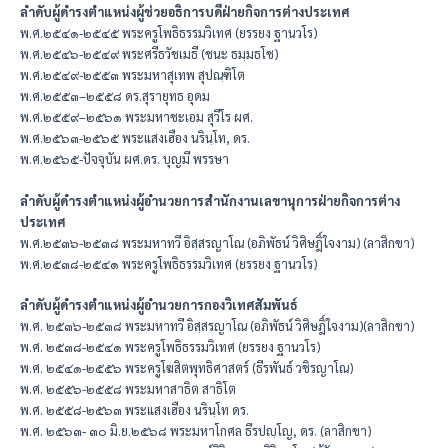
ลำดับผู้ดำรงตำแหน่งผู้ช่วยอธิการบดีฝ่ายกิจการต่างประเทศ
พ.ศ.๒๕๔๑-๒๕๔๕ พระครูโพธิธรรมวิเทศ (ยรรยง ฐานวโร)
พ.ศ.๒๕๔๖-๒๕๔๙ พระศรีธวัชเมธี (ชนะ ธมฺมธโช)
พ.ศ.๒๕๔๙-๒๕๕๓ พระมหาสุเทพ สุปณฺฑิโต
พ.ศ.๒๕๕๓–๒๕๕๘ ดร.สุรายุทธ อุดม
พ.ศ.๒๕๕๙–๒๕๖๑ พระมหาชะเอม สุวีโร ผศ.
พ.ศ.๒๕๖๓-๒๕๖๕ พระแสงเฮือง นรินฺโท, ดร.
พ.ศ.๒๕๖๕-ปัจจุบัน ผศ.ดร. บุญมี พรรษา
ลำดับผู้ดำรงตำแหน่งผู้อำนวยการสำนักงานเลขานุการฝ่ายกิจการต่าง
ประเทศ
พ.ศ.๒๕๓๖-๒๕๓๘ พระมหาทวี อิสฺสรญาโณ (อภิพัธน์ วิศิษฎิ์ใจงาม) (ลาสิกขา)
พ.ศ.๒๕๓๘-๒๕๔๑ พระครูโพธิธรรมวิเทศ (ยรรยง ฐานวโร)
ลำดับผู้ดำรงตำแหน่งผู้อำนวยการกองวิเทศสัมพันธ์
พ.ศ. ๒๕๓๖-๒๕๓๘ พระมหาทวี อิสฺสรญาโณ (อภิพัธน์ วิศิษฎิ์ใจงาม)(ลาสิกขา)
พ.ศ. ๒๕๓๘-๒๕๔๑ พระครูโพธิธรรมวิเทศ (ยรรยง ฐานวโร)
พ.ศ. ๒๕๔๑-๒๕๕๖ พระครูโฆสิตพุทธิศาสตร์ (ธีรพันธ์ วชิรญาโณ)
พ.ศ. ๒๕๕๖-๒๕๕๘ พระมหาสาธิต สาธิโต
พ.ศ. ๒๕๕๘-๒๕๖๓ พระแสงเฮือง นรินฺโท ดร.
พ.ศ. ๒๕๖๓- ๓๐ มิ.ย.๒๕๖๘ พระมหาโกศล ธีรปญฺโญ, ดร. (ลาสิกขา)