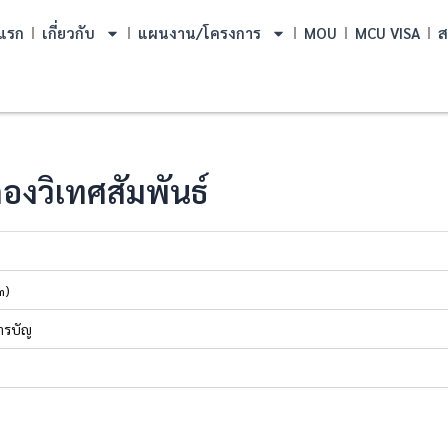
แรก
เกี่ยวกับ
แผนงาน/โครงการ
MOU
MCU VISA
ส
งวิเทศสัมพันธ์
๓)
ารบัญ