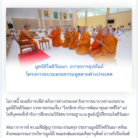
โอกาสนี้ รองอธิการบดีฝ่ายกิจการต่างประเทศ รับอาราธนาจากท่านประธาน
มูลนิธิโพธิวัณณา บรรยายธรรมเรื่อง “ไตรสิกขากับการพัฒนาคุณภาพชีวิต” แก่
โยคีบุคคลที่เข้ารับการฝึกอบรมวิปัสสนากรรมฐาน ณ ศูนย์ปฏิบัติธรรมโพธิวัณณา
ต่อมา อาจารย์ ดร.แม่ชีณัฐญาวรรณ เปรมสกุล ประธานมูลนิธิโพธิวัณณา พร้อม
ด้วยคณะกรรมการบริหารมูลนิธิ คณะสงฆ์และคณะศิษยานุศิษย์ ถวายกัปปิยภัณฑ์