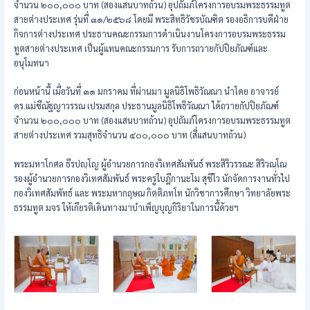
จำนวน ๒๐๐,๐๐๐ บาท (สองแสนบาทถ้วน) อุปถัมภ์โครงการอบรมพระธรรมทูต
สายต่างประเทศ รุ่นที่ ๓๑/๒๕๖๘ โดยมี พระสิทธิวัชรบัณฑิต รองอธิการบดีฝ่าย
กิจการต่างประเทศ ประธานคณะกรรมการดำเนินงานโครงการอบรมพระธรรม
ทูตสายต่างประเทศ เป็นผู้แทนคณะกรรมการ รับการถวายกัปปิยภัณฑ์และ
อนุโมทนา
ก่อนหน้านี้ เมื่อวันที่ ๓๑ มกราคม ที่ผ่านมา มูลนิธิโพธิวัณณา นำโดย อาจารย์
ดร.แม่ชีณัฐญาวรรณ เปรมสกุล ประธานมูลนิธิโพธิวัณณา ได้ถวายกัปปิยภัณฑ์
จำนวน ๒๐๐,๐๐๐ บาท (สองแสนบาทถ้วน) อุปถัมภ์โครงการอบรมพระธรรมทูต
สายต่างประเทศ รวมสุทธิจำนวน ๔๐๐,๐๐๐ บาท (สี่แสนบาทถ้วน)
พระมหาโกศล ธีรปญฺโญ ผู้อำนวยการกองวิเทศสัมพันธ์ พระสิริวรรณะ สิริวณฺโณ
รองผู้อำนวยการกองวิเทศสัมพันธ์ พระครูใบฎีกานะโม สุชีโว นักจัดการงานทั่วไป
กองวิเทศสัมพัทธ์ และ พระมหากฤษณ กิตฺติภทฺโท นักวิชาการศึกษา วิทยาลัยพระ
ธรรมทูต มจร ให้เกียรติเดินทางมาบำเพ็ญบุญกิริยาในการนี้ด้วยฯ