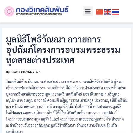
Skip
Post
Menu
to
navigation
content
มูลนิธิโพธิวัณณา ถวายการ
อุปถัมภ์โครงการอบรมพระธรรม
ทูตสายต่างประเทศ
By
Likit
/
08/04/2025
วันอาทิตย์ที่ ๒ มีนาคม พ.ศ.๒๕๖๘ เวลา ๑๔.๓๐ น. พระสิทธิวัชรบัณฑิต ผู้ช่วย
เจ้าอาวาสวัดราชสิทธาราม รองอธิการบดีฝ่ายกิจการต่างประเทศ มจร พร้อมด้วย
บุคลากรวิทยาลัยพระธรรมทูตและกองวิเทศสัมพัทธ์ มจร เดินทางมาเจริญพร
อนุโมทนาขอบคุณ อาจารย์ ดร.แม่ชี ณัฐญาวรรณ เปรมสกุล ประธานมูลนิธิโพธิวัณ
ณา พร้อมด้วยคณะกรรมการบริหารมูลนิธิ เนื่องในโอกาสที่ ท่านประธานมูลนิธิ
โพธิวัณณา และคณะศิษยานุศิษย์ ให้เกียรติรับเป็นเจ้าภาพถวายการอุปถัมภ์
โครงการอบรมธรรมทูตคฤหัสถ์และโครงการอบรมพระธรรมทูตสายต่างประเทศ
ณ สำนักงานรับรองอาคันตุกะ มูลนิธิโพธิวัณณา อำเภอสนามชัยเขต จังหวัด
ฉะเชิงเทรา