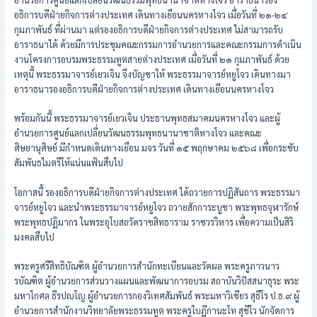
อธิการบดีฝ่ายกิจการต่างประเทศ เดินทางเยือนนครหางโจว เมื่อวันที่ ๒๑-๒๔
กุมภาพันธ์ ที่ผ่านมา แต่รองอธิการบดีฝ่ายกิจการต่างประเทศ ไม่สามารถรับ
อาราธนาได้ ด้วยมีการประชุมคณะกรรมการอำนวยการและคณะกรรมการดำเนิน
งานโครงการอบรมพระธรรมทูตสายต่างประเทศ เมื่อวันที่ ๒๑ กุมภาพันธ์ ด้วย
เหตุนี้ พระธรรมาจารย์เยวเจิน จึงบัญชาให้ พระธรรมาจารย์หยูโจว เดินทางมา
อาราธนารองอธิการบดีฝ่ายกิจการต่างประเทศ เดินทางเยือนนครหางโจว
พร้อมกันนี้ พระธรรมาจารย์เยวเจิน ประธานพุทธสมาคมนครหางโจว และผู้
อำนวยการศูนย์แลกเปลี่ยนวัฒนธรรมพุทธนานาชาติหางโจว และคณะ
ศิษยานุศิษย์ มีกำหนดเดินทางเยือน มจร วันที่ ๑๕ พฤกษาคม ๒๕๖๘ เพื่อกระชับ
สัมพันธไมตรีให้แน่นแฟ้นสืบไป
โอกาสนี้ รองอธิการบดีฝ่ายกิจการต่างประเทศ ได้ถวายการปฏิสันถาร พระธรรมา
จารย์หยูโจว และนำพระธรรมาจารย์หยูโจว ถวายสักการะบูชา พระพุทธจุฬารักษ์
พระพุทธปฏิมากร ในพระอุโบสถวัดราขสิทธาราม ราชวรวิหาร เพื่อความเป็นสิริ
มงคลสืบไป
พระครูศรีสิทธิบัณฑิต ผู้อำนวยการสำนักทะเบียนและวัดผล พระครูภาวนาว
รบัณฑิต ผู้อำนวยการส่วนวางแผนและพัฒนาการอบรม สถาบันวิปัสสนาธุระ พระ
มหาโกศล ธีรปญฺโญ ผู้อำนวยการกองวิเทศสัมพันธ์ พระมหาวิเชียร สุธีโร ป.ธ.๙ ผู้
อำนวยการสำนักงานวิทยาลัยพระธรรมทูต พระครูใบฎีกานะโท สุชีโว นักจัดการ