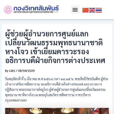
Skip
Post
Menu
to
navigation
content
ผู้ช่วยผู้อำนวยการศูนย์แลก
เปลี่ยนวัฒนธรรมพุทธนานาชาติ
หางโจว เข้าเยี่ยมคารวะรอง
อธิการบดีฝ่ายกิจการต่างประเทศ
By
Likit
/
08/04/2025
วันพฤหัสบดี ที่ ๖ มีนาคม พ.ศ.๒๕๖๘ เวลา ๑๔.๓๕ น. พระสิทธิวัชรบัณฑิต ผู้ช่วย
เจ้าอาวาสวัดราชสิทธาราม รองอธิการบดีฝ่ายกิจต่างประเทศ มจร ถวายการ
ปฏิสันถาร พระธรรมาจารย์หยูโจว ผู้ช่วยผู้อำนวยการศูนย์แลกเปลี่ยนวัฒนธรรม
พุทธนานาชาติหางโจว ณ พระอุโบสถวัดราชสิทธาราม ราชวรวิหาร
กรุงเทพมหานคร