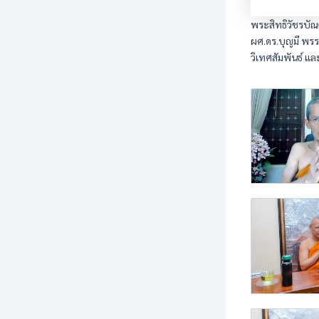
พระสิทธิวัชรบ
ผศ.ดร.บุญมี พรร
วิเทศสัมพันธ์ แ