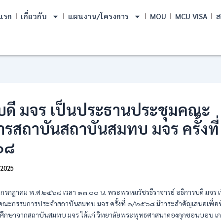
แรก
เกี่ยวกับ
แผนงาน/โครงการ
MOU
MCU VISA
ส
บดี มจร เป็นประธานประชุมคณะ
รสถาบันสถาบันสมทบ มจร ครั้งที่
๖๘
/2025
 ๓ กรกฎาคม พ.ศ.๒๕๖๘ เวลา ๑๓.๐๐ น. พระพรหมวัชรธีราจารย์ อธิการบดี มจร 
ณะกรรมการประจำสถาบันสมทบ มจร ครั้งที่ ๑/๒๕๖๘ มีวาระสำคัญเสนอเพื่อ
ารศึกษาจากสถาบันสมทบ มจร ได้แก่ วิทยาลัยพระพุทธศาสนาดองกุกชอนบอบ เกาห