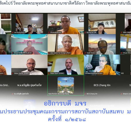
งคโปร์ วิทยาลัยพระพุทธศาสนานานาชาติศรีลังกา วิทยาลัยพระพุทธศาสนาธัมม