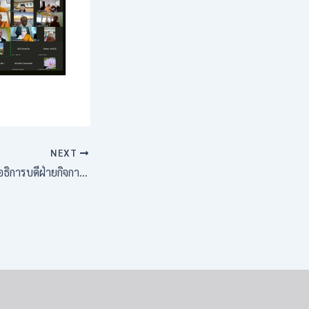
NEXT
รองอธิการบดีฝ่ายกิจการต่างประเทศ เป็นประธานนำบุคลากรวิทยาลัยพระธรรมทูต ศูนย์อินเดียศึกษา และกองวิเทศสัมพันธ์ เดินทางไปรับมอบพระไตรปิฎกภาษาบาลี อักษรลาว และลงนาม MoU กับมหาวิทยาลัยแห่งชาติลาว