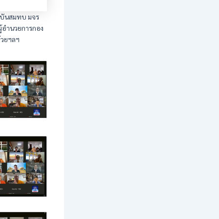
าบันสมทบ มจร
ผู้อำนวยการกอง
ด้วยฯลฯ