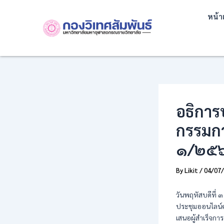
Skip
Post
หน้า
to
navigation
content
อธิการ
กรรมกา
๑/๒๕
By
Likit
/
04/07
วันพฤหัสบดีที่
ประชุมออนไลน์ค
เสนอผู้สำเร็จก