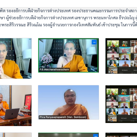
ัณฑิต รองอธิการบดีฝ่ายกิจการต่างประเทศ รองประธานคณะกรรมการประจำสถ
ษา ผู้ช่วยอธิการบดีฝ่ายกิจการต่างประเทศ เลขานุการ พระมหาโกศล ธีรปญฺโญ 
ละพระสิริวรรณะ สิริวณฺโณ รองผู้อำนวยการกองวิเทศสัมพันธ์ เข้าประชุม ในการนี้