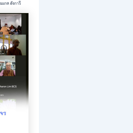
เกต ฮังการี