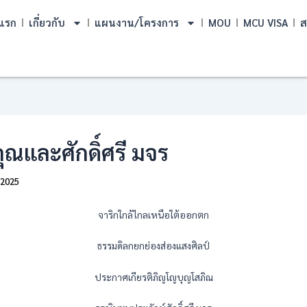
แรก
เกี่ยวกับ
แผนงาน/โครงการ
MOU
MCU VISA
ส
คุณและศักดิ์ศรี มจร
/2025
จาริกใกล้ไกลเหนือใต้ออกตก
ธรรมดิลกยกย่องส่องแสงศิลป์
ประกาศเกียรติภิญโญบุญโสภิณ