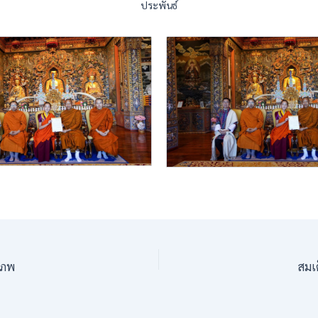
ประพันธ์
พิภพ