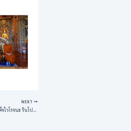
NEXT
สมเด็จไวโรจนะ รินโปเช His Eminence Vairochana Rinpoche Ngawang Jigme Jigten Wangchuk อาราธนาและเชิญคณะผู้บริหารระดับสูง มจร ร่วมพิธีเปิด Global Peace Prayer นครทิมพู