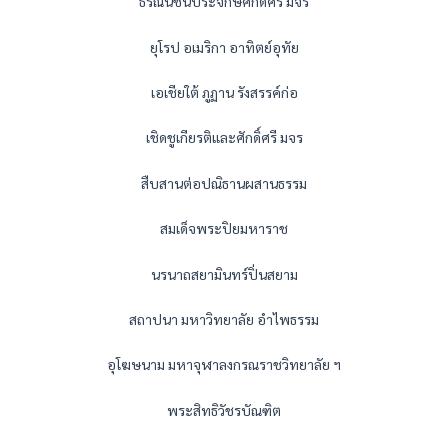
ธรณินชนประจักษ์ศักดิ์ศรี มจร
ยุโรป อเมริกา อาทิตย์อุทัย
เอเชียใต้ ภูฏาน รังสรรค์ก่อ
เชิดชูเกียรติและศักดิ์ศรี มจร
สืบสานต่อปณิธานผสานธรรม
สมเด็จพระปิยมหาราช
นรนาถสยามินทร์ปิ่นสยาม
สถาปนา มหาวิทยาลัย อำไพธรรม
อุโฆษนาม มหาจุฬาลงกรณราชวิทยาลัย ฯ
พระสิทธิวัชรบัณฑิต