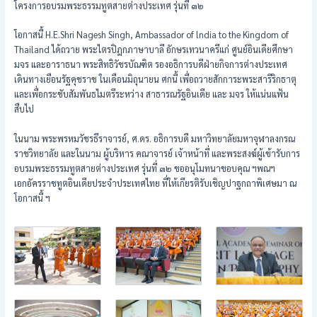
โครงการอบรมพระธรรมทูตสายต่างประเทศ รุ่นที่ ๓๒
โอกาสนี้ H.E.Shri Nagesh Singh, Ambassador of lndia to the Kingdom of
Thailand ได้ถวาย พระไตรปิฎกภาษาบาลี อักษรเทวนาครีแก่ ศูนย์อินเดียศึกษา
มจร และอาราธนา พระสิทธิวัชรบัณฑิต รองอธิการบดีฝ่ายกิจการต่างประเทศ
เดินทางเยือนรัฐคุชราช ในเดือนมิถุนายน ศกนี้ เพื่อถวายสักการะพระสารีริกธาตุ
และเพื่อกระชับสัมพันธไมตรีระหว่าง สาธารณรัฐอินเดีย และ มจร ให้แน่นแฟ้น
สืบไป
ในนาม พระพรหมวัชรธีราจารย์, ศ.ดร. อธิการบดี มหาวิทยาลัยมหาจุฬาลงกรณ
ราชวิทยาลัย และในนาม ผู้บริหาร คณาจารย์ เจ้าหน้าที่ และพระสงฆ์ผู้เข้ารับการ
อบรมพระธรรมทูตสายต่างประเทศ รุ่นที่ ๓๒ ขออนุโมทนาขอบคุณ ฯพณฯ
เอกอัครราชทูตอินเดียประจำประเทศไทย ที่ให้เกียรติรับเชิญปาฐกถาพิเศษมา ณ
โอกาสนี้ ฯ