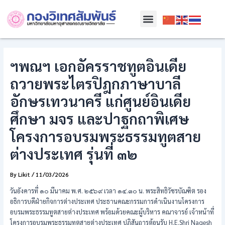
Skip
Post
Menu
to
navigation
content
ฯพณฯ เอกอัครราชทูตอินเดีย
ถวายพระไตรปิฎกภาษาบาลี
อักษรเทวนาครี แก่ศูนย์อินเดีย
ศึกษา มจร และปาฐกถาพิเศษ
โครงการอบรมพระธรรมทูตสาย
ต่างประเทศ รุ่นที่ ๓๒
By
Likit
/
11/03/2026
วันอังคารที่ ๑๐ มีนาคม พ.ศ. ๒๕๖๙ เวลา ๑๔.๓๐ น. พระสิทธิวัชรบัณฑิต รอง
อธิการบดีฝ่ายกิจการต่างประเทศ ประธานคณะกรรมการดำเนินงานโครงการ
อบรมพระธรรมทูตสายต่างประเทศ พร้อมด้วยคณะผู้บริหาร คณาจารย์ เจ้าหน้าที่
โครงการอบรมพระธรรมทูตสายต่างประเทศ ปฏิสันถารต้อนรับ H.E.Shri Nagesh