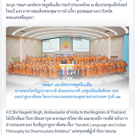
Singh ฯพณฯ เอกอัครราชทูตอินเดีย ประจำประเทศไทย ณ ห้องประชุมเธียร์เตอร์
โซนบี มจร อาคารสมเด็จพระพุฒาจารย์ (เกี่ยว อุปเสณมหาเถร) จังหวัด
พระนครศรีอยุธยา
H.E.Shri Nagesh Singh, Ambassador of lndia to the Kingdom of Thailand
ให้เกียรติมหาวิทยาลัยมหาจุฬาลงกรณราชวิทยาลัย และรองอธิการบดีฝ่ายกิจการ
ต่างประเทศ มจร รับเชิญปาฐกถาพิเศษ เรื่อง “Sanskrit Language and lndian
Philosophy for Dhammaduta Bhikkhus” แก่พระสงฆ์ผู้เข้ารับการอบรม