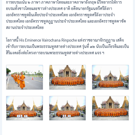
การอบรมเน้น ๒ ภาษา ภาคภาษาไทยและภาคภาษาอังกฤษ มีวิทยากรให้การ
อบรมทั้งชาวไทยและชาวต่างประเทศ อาทิ อดีตนายกรัฐมนตรีศรีลังกา
เอกอัครราชทูตอินเดียประจำประเทศไทย เอกอัครราชทูตศรีลังกาประจำ
ประเทศไทย เอกอัครราชทูตภูฏานประจำประเทศไทย และเอกอัครราชทูตคาซัค
สถานประจำประเทศไทย
โอกาสนี้ His Eminence Vairochana Rinpoche แห่งราชอาณาจักรภูฏาน เสด็จ
เข้ารับการอบรมเป็นพระธรรมทูตสายต่างประเทศ รุ่นที่ ๓๒ นับเป็นเกียรติและเป็น
สิริมงคลยิ่งต่อโครงการอบรมพระธรรมทูตสายต่างประเทศ มจร ฯ