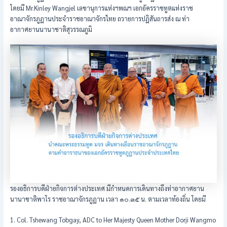
โดยมี Mr.Kinley Wangjel เลขานุการแห่งฯพณฯ เอกอัครราชทูตแห่งราช
อาณาจักรภูฏานประจำราชอาณาจักรไทย ถวายการปฏิสันถารส่ง ณ ท่า
อากาศยานนานาชาติสุวรรณภูมิ
รองอธิการบดีฝ่ายกิจการต่างประเทศ มีกำหนดการเดินทางถึงท่าอากาศยาน
นานาชาติพาโร ราชอาณาจักรภูฏาน เวลา ๑๐.๓๕ น. ตามเวลาท้องถิ่น โดยมี
1. Col. Tshewang Tobgay, ADC to Her Majesty Queen Mother Dorji Wangmo