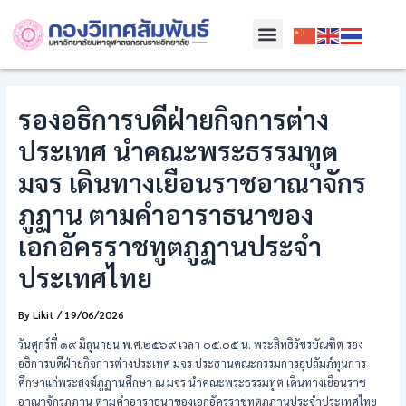
Skip
Post
Menu
to
navigation
content
รองอธิการบดีฝ่ายกิจการต่าง
ประเทศ นำคณะพระธรรมทูต
มจร เดินทางเยือนราชอาณาจักร
ภูฏาน ตามคำอาราธนาของ
เอกอัครราชทูตภูฏานประจำ
ประเทศไทย
By
Likit
/
19/06/2026
วันศุกร์ที่ ๑๙ มิถุนายน พ.ศ.๒๕๖๙ เวลา ๐๕.๐๕ น. พระสิทธิวัชรบัณฑิต รอง
อธิการบดีฝ่ายกิจการต่างประเทศ มจร ประธานคณะกรรมการอุปถัมภ์ทุนการ
ศึกษาแก่พระสงฆ์ภูฏานศึกษา ณ มจร นำคณะพระธรรมทูต เดินทางเยือนราช
อาณาจักรภูฏาน ตามคำอาราธนาของเอกอัครราชทูตภฏานประจำประเทศไทย