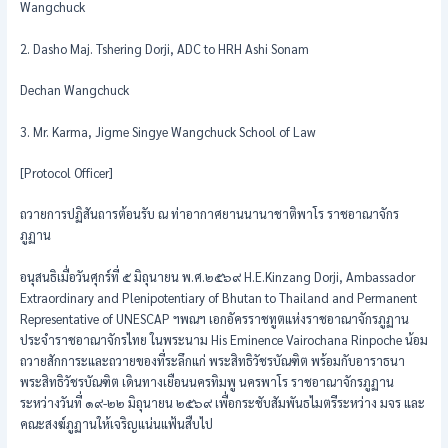
Wangchuck
2. Dasho Maj. Tshering Dorji, ADC to HRH Ashi Sonam
Dechan Wangchuck
3. Mr. Karma, Jigme Singye Wangchuck School of Law
[Protocol Officer]
ถวายการปฏิสันถารต้อนรับ ณ ท่าอากาศยานนานาชาติพาโร ราชอาณาจักร
ภูฏาน
อนุสนธิเมื่อวันศุกร์ที่ ๕ มิถุนายน พ.ศ.๒๕๖๙ H.E.Kinzang Dorji, Ambassador
Extraordinary and Plenipotentiary of Bhutan to Thailand and Permanent
Representative of UNESCAP ฯพณฯ เอกอัครราชทูตแห่งราชอาณาจักรภูฏาน
ประจำราชอาณาจักรไทย ในพระนาม His Eminence Vairochana Rinpoche น้อม
ถวายสักการะและถวายของที่ระลึกแก่ พระสิทธิวัชรบัณฑิต พร้อมกับอาราธนา
พระสิทธิวัชรบัณฑิต เดินทางเยือนนครทิมพู นครพาโร ราชอาณาจักรภูฏาน
ระหว่างวันที่ ๑๙-๒๒ มิถุนายน ๒๕๖๙ เพื่อกระชับสัมพันธไมตรีระหว่าง มจร และ
คณะสงฆ์ภูฏานให้เจริญแน่นแฟ้นสืบไป