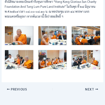
ตัวนิสิตมาลงทะเบียนเข้ารับทุนการศึกษา “Hong Kong Glorious Sun Charity
Foundation And Tung Lum Pure Land Institute” ในวันพุธ ที่ ๒๔ มิถุนายน
พ.ศ.๒๕๖๙ เวลา ๐๘.๐๐-๐๘.๓๐ น. ณ หอประชุม มวก ๔๘ พรรษา มจร
พระนครศรีอยุธยา หากพ้นเวลานี้ ถือว่าสละสิทธิ์ ฯ
PREVIOUS
NEXT