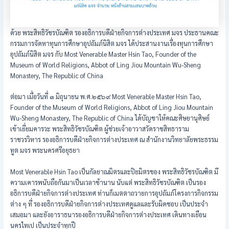
ด้วย พระสิทธิวัชรบัณฑิต รองอธิการบดีฝ่ายกิจการต่างประเทศ มจร ประธานคณะ
กรรมการจัดหาทุนการศึกษาอุปถัมภ์นิสิต มจร ได้ประสานงานเรื่องทุนการศึกษา
อุปถัมภ์นิสิต มจร กับ Most Venerable Master Hsin Tao, Founder of the
Museum of World Religions, Abbot of Ling Jiou Mountain Wu-Sheng
Monastery, The Republic of China
ต่อมา เมื่อวันที่ ๓ มิถุนายน พ.ศ.๒๕๖๙ Most Venerable Master Hsin Tao,
Founder of the Museum of World Religions, Abbot of Ling Jiou Mountain
Wu-Sheng Monastery, The Republic of China ได้บัญชาให้คณะศิษยานุศิษย์
เข้าเยี่ยมคารวะ พระสิทธิวัชรบัณฑิต ผู้ช่วยเจ้าอาวาสวัดราชสิทธาราม
ราชวรวิหาร รองอธิการบดีฝ่ายกิจการต่างประเทศ ณ สำนักงานวิทยาลัยพระธรรม
ทูต มจร พระนครศรีอยุธยา
Most Venerable Hsin Tao เป็นกัลยาณมิตรและปิยมิตรของ พระสิทธิวัชรบัณฑิต มี
ความเคารพนับถือกันมาเป็นเวลาช้านาน นับแต่ พระสิทธิวัชรบัณฑิต เป็นรอง
อธิการบดีฝ่ายกิจการต่างประเทศ ท่านก็เมตตาถวายการอุปถัมภ์โครงการกิจกรรม
ต่าง ๆ ที่ รองอธิการบดีฝ่ายกิจการต่างประเทศดูแลและรับผิดชอบ เป็นประจำ
เสมอมา และยังอาราธนารองอธิการบดีฝ่ายกิจการต่างประเทศ เดินทางเยือน
นครไทเป เป็นประจำทุกปี