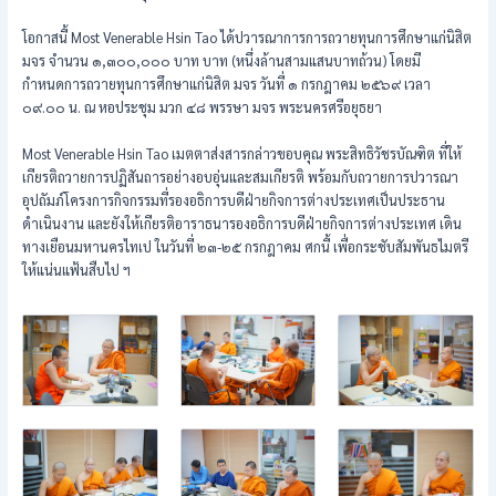
โอกาสนี้ Most Venerable Hsin Tao ได้ปวารณาการการถวายทุนการศึกษาแก่นิสิต
มจร จำนวน ๑,๓๐๐,๐๐๐ บาท บาท (หนึ่งล้านสามแสนบาทถ้วน) โดยมี
กำหนดการถวายทุนการศึกษาแก่นิสิต มจร วันที่ ๑ กรกฎาคม ๒๕๖๙ เวลา
๐๙.๐๐ น. ณ หอประชุม มวก ๔๘ พรรษา มจร พระนครศรีอยุธยา
Most Venerable Hsin Tao เมตตาส่งสารกล่าวขอบคุณ พระสิทธิวัชรบัณฑิต ที่ให้
เกียรติถวายการปฏิสันถารอย่างอบอุ่นและสมเกียรติ พร้อมกับถวายการปวารณา
อุปถัมภ์โครงการกิจกรรมที่รองอธิการบดีฝ่ายกิจการต่างประเทศเป็นประธาน
ดำเนินงาน และยังให้เกียรติอาราธนารองอธิการบดีฝ่ายกิจการต่างประเทศ เดิน
ทางเยือนมหานครไทเป ในวันที่ ๒๓-๒๕ กรกฎาคม ศกนี้ เพื่อกระชับสัมพันธไมตรี
ให้แน่นแฟ้นสืบไป ฯ