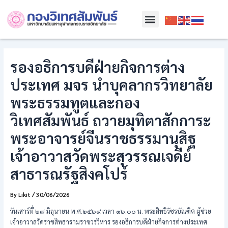
Skip
Post
Menu
to
navigation
content
รองอธิการบดีฝ่ายกิจการต่าง
ประเทศ มจร นำบุคลากรวิทยาลัย
พระธรรมทูตและกอง
วิเทศสัมพันธ์ ถวายมุทิตาสักการะ
พระอาจารย์จีนราชธรรมานุสิฐ
เจ้าอาวาสวัดพระสุวรรณเจดีย์
สาธารณรัฐสิงคโปร์
By
Likit
/
30/06/2026
วันเสาร์ที่ ๒๗ มิถุนายน พ.ศ.๒๕๖๙ เวลา ๑๖.๐๐ น. พระสิทธิวัชรบัณฑิต ผู้ช่วย
เจ้าอาวาสวัดราชสิทธารามราชวรวิหาร รองอธิการบดีฝ่ายกิจการต่างประเทศ