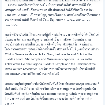
พระสิทธิวัชรบัณฑิต รับอาราธนาจาก พระปัญญาธรรมวิเทศ เจ้าอาวาสวัดอานันท
เมตยาราม เลขาธิการสมัชชาสงฆ์ไทยในประเทศสิงคโปร์ ประกอบพิธีเจริญ
พระพุทธมนต์ และฉันภัตตาหารเพล เนื่องในมงคลดิถีอภิลักขิตสมัย อายุวัฒน
มงคล ครบ ๕ รอบ ๖๐ ปี “พระปัญญาธรรมวิเทศ” ณ พระอุโบสถวัดอานันทเมตยา
ราม ประเทศสิงคโปร์ วันอาทิตย์ ที่ ๒๘ มิถุนายน พศ. ๒๕๖๙ เวลา ๑๐.๐๐
-๑๒.๐๐ น.
พระสิทธิวัชรบัณฑิต มีกำหนดการปฏิบัติศาสนกิจ ณ ประเทศสิงคโปร์ ดังนี้ (๑) เข้า
น้อมถวายสักการะ พระปัญญาธรรมวิเทศ เจ้าอาวาสวัดอานันทเมตยาราม
เลขาธิการสมัชชาสงฆ์ไทยในประเทศสิงคโปร์ (๒) ประชุมเตรียมดำเนินงาน
โครงการอบรมธรรมทูตคฤหัสถ์ภาคพื้นเอชีย ประเทศสิงคโปร์ (๓) เข้าถวายสักกา
ระ Most Venerable Master Shi Fa Zhao, the Founder and Abbot of the
Buddha Tooth Relic Temple and Museum in Singapore. He is also the
Abbot of the Golden Pagoda Buddhist Temple and the President of the
Metta Welfare Association. (๔) รับการถวายสักการะจากลูกศิษย์ชาวสิงคโปร์
และแสดงธรรมกถาแก่กัลยาณมิตรชาวสิงคโปร์
พระมหาอนุรักษ์ สุนฺทรวิลาโส นักวิเทศสัมพันธ์ วิทยาลัยพระธรรมทูต พระเทวพงศ์
พันธ์ ตนฺติปาโล นักวิชาการศึกษา วิทยาลัยพระธรรมทูต พระอ่องคำ สุเมโธ นัก
วิเทศสัมพันธ์ กองวิเทศสัมพันธ์ และ พระมหาเอกพล ฐานสิทฺโธ พระธรรมทูตสาย
ต่างประเทศ รุ่นที่ ๓๐ ให้เกียรติเป็นพระอนุจร รองอธิการบดีฝ่ายกิจการต่าง
ประเทศ