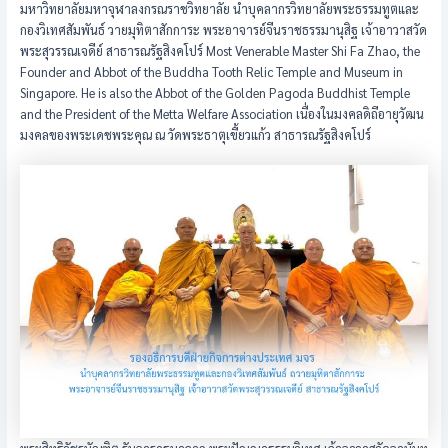
มหาวิทยาลัยมหาจุฬาลงกรณราชวิทยาลัย นำบุคลากรวิทยาลัยพระธรรมทูตและ
กองวิเทศสัมพันธ์ วายมุทิตาสักการะ พระอาจารย์จีนราชธรรมานุสิฐ เจ้าอาวาสวัด
พระสุวรรณเจดีย์ สาธารณรัฐสิงคโปร์ Most Venerable Master Shi Fa Zhao, the
Founder and Abbot of the Buddha Tooth Relic Temple and Museum in
Singapore. He is also the Abbot of the Golden Pagoda Buddhist Temple
and the President of the Metta Welfare Association เนื่องในมงคลดิถีอายุวัฒน
มงคลของพระเดชพระคุณ ณ วัดพระธาตุเขี้ยวแก้ว สาธารณรัฐสิงคโปร์