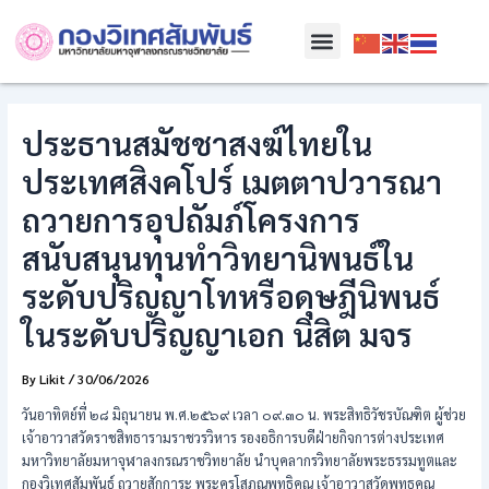
Skip
Post
Menu
to
navigation
content
ประธานสมัชชาสงฆ์ไทยใน
ประเทศสิงคโปร์ เมตตาปวารณา
ถวายการอุปถัมภ์โครงการ
สนับสนุนทุนทำวิทยานิพนธ์ใน
ระดับปริญญาโทหรือดุษฎีนิพนธ์
ในระดับปริญญาเอก นิสิต มจร
By
Likit
/
30/06/2026
วันอาทิตย์ที่ ๒๘ มิถุนายน พ.ศ.๒๕๖๙ เวลา ๐๙.๓๐ น. พระสิทธิวัชรบัณฑิต ผู้ช่วย
เจ้าอาวาสวัดราชสิทธารามราชวรวิหาร รองอธิการบดีฝ่ายกิจการต่างประเทศ
มหาวิทยาลัยมหาจุฬาลงกรณราชวิทยาลัย นำบุคลากรวิทยาลัยพระธรรมทูตและ
กองวิเทศสัมพันธ์ ถวายสักการะ พระครูโสภณพุทธิคุณ เจ้าอาวาสวัดพุทธคุณ