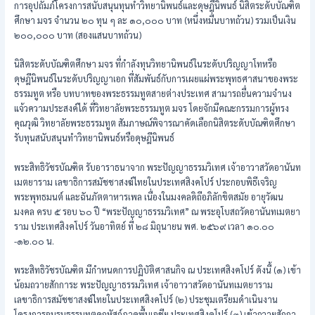
การอุปถัมภ์โครงการสนับสนุนทุนทำวิทยานิพนธ์และดุษฎีนิพนธ์ นิสิตระดับบัณฑิต
ศึกษา มจร จำนวน ๒๐ ทุน ๆ ละ ๑๐,๐๐๐ บาท (หนึ่งหมื่นบาทถ้วน) รวมเป็นเงิน
๒๐๐,๐๐๐ บาท (สองแสนบาทถ้วน)
นิสิตระดับบัณฑิตศึกษา มจร ที่กำลังทุนวิทยานิพนธ์ในระดับปริญญาโทหรือ
ดุษฎีนิพนธ์ในระดับปริญญาเอก ที่สัมพันธ์กับการเผยแผ่พระพุทธศาสนาของพระ
ธรรมทูต หรือ บทบาทของพระธรรมทูตสายต่างประเทศ สามารถยื่นความจำนง
แจ้วความประสงค์ได้ ที่วิทยาลัยพระธรรมทูต มจร โดยจักมีคณะกรรมการผู้ทรง
คุณวุฒิ วิทยาลัยพระธรรมทูต สัมภาษณ์พิจารณาคัดเลือกนิสิตระดับบัณฑิตศึกษา
รับทุนสนับสนุนทำวิทยานิพนธ์หรือดุษฎีนิพนธ์
พระสิทธิวัชรบัณฑิต รับอาราธนาจาก พระปัญญาธรรมวิเทศ เจ้าอาวาสวัดอานันท
เมตยาราม เลขาธิการสมัชชาสงฆ์ไทยในประเทศสิงคโปร์ ประกอบพิธีเจริญ
พระพุทธมนต์ และฉันภัตตาหารเพล เนื่องในมงคลดิถีอภิลักขิตสมัย อายุวัฒน
มงคล ครบ ๕ รอบ ๖๐ ปี “พระปัญญาธรรมวิเทศ” ณ พระอุโบสถวัดอานันทเมตยา
ราม ประเทศสิงคโปร์ วันอาทิตย์ ที่ ๒๘ มิถุนายน พศ. ๒๕๖๙ เวลา ๑๐.๐๐
-๑๒.๐๐ น.
พระสิทธิวัชรบัณฑิต มีกำหนดการปฏิบัติศาสนกิจ ณ ประเทศสิงคโปร์ ดังนี้ (๑) เข้า
น้อมถวายสักการะ พระปัญญาธรรมวิเทศ เจ้าอาวาสวัดอานันทเมตยาราม
เลขาธิการสมัชชาสงฆ์ไทยในประเทศสิงคโปร์ (๒) ประชุมเตรียมดำเนินงาน
โครงการอบรมธรรมทูตคฤหัสถ์ภาคพื้นเอชีย ประเทศสิงคโปร์ (๓) เข้าถวายสักกา