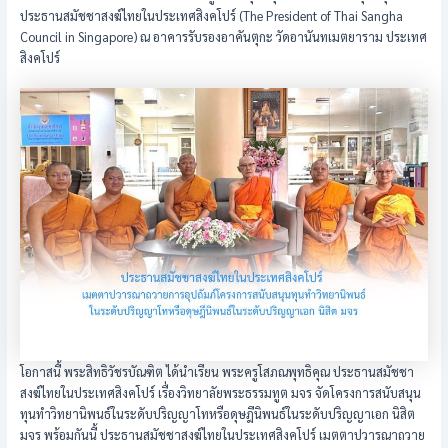
ประธานสมัชชาสงฆ์ไทยในประเทศสิงคโปร์ (The President of Thai Sangha
Council in Singapore) ณ อาคารรับรองอาคันตุกะ วัดอานันทเมตยาราม ประเทศ
สิงคโปร์
โอกาสนี้ พระสิทธิวัชรบัณฑิต ได้นำเรียน พระครูโสภณพุทธิคุณ ประธานสมัชชา
สงฆ์ไทยในประเทศสิงคโปร์ เรื่องวิทยาลัยพระธรรมทูต มจร จัดโครงการสนับสนุน
ทุนทำวิทยานิพนธ์ในระดับปริญญาโทหรือดุษฎีนิพนธ์ในระดับปริญญาเอก นิสิต
มจร พร้อมกันนี้ ประธานสมัชชาสงฆ์ไทยในประเทศสิงคโปร์ เมตตาปวารณาถวาย