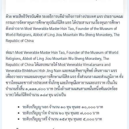
ด้วย พระสิทธิวัชรบัณฑิต รองอธิการบดีฝ่ายกิจการต่างประเทศ มจร ประธานคณะ
กรรมการจัดหาทุนการศึกษาอุปถัมภ์นิสิต มจร ได้ประสานงานเรื่องทุนการศึกษา
ดังกล่าวจาก Most Venerable Master Hsin Tao, Founder of the Museum of
World Religions, Abbot of Ling Jiou Mountain Wu-Sheng Monastery, The
Republic of China
ต่อมา Most Venerable Master Hsin Tao, Founder of the Museum of World
Religions, Abbot of Ling Jiou Mountain Wu-Sheng Monastery, The
Republic of China ได้มอบหมายให้ Most Venerable Vimalarsarra and
Venerable Bhikkhuni Hish Jing Nain และคณะศิษยานุศิษย์ เดินทางมา มจร
เพื่อถวายถวายและมอบทุนการศึกษาแก่นิสิต มจร ทั้งส่วนกลางและส่วนภูมิภาค ทั่ง
ชาวไทยและชาวต่างประเทศ ทั้งภิกษุ และภิกษุณีมหายานและเถรวาท เป็นเงิน
จำนวนทั้งสิ้น ๑,๓๓๑,๘๐๐ บาท (หนึ่งล้านสามแสนสามหมื่นหนึ่งพันแปดร้อย
บาท) ให้แก่นิสิตจำนวน ๑๘๙ ทุน แบ่งเป็น
ระดับปริญญาเอก จำนวน ๑๐ ทุน ทุนละ ๑๐,๐๐๐ บาท
ระดับปริญญาโท จำนวน ๒๐ ทุน ทุนละ ๗,๐๐๐ บาท
ระดับปริญญาตรี จำนวน ๑๕๙ ทุน ทุนละ ๕,๐๐๐ บาท