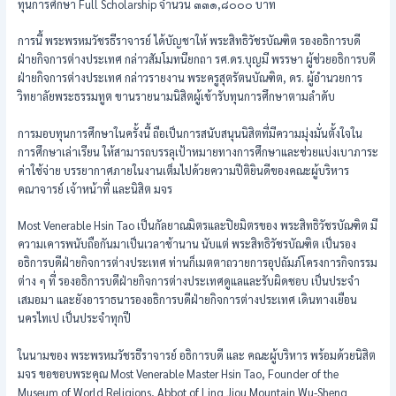
ทุนการศึกษา Full Scholarship จำนวน ๓๓๑,๘๐๐๐ บาท
การนี้ พระพรหมวัชรธีราจารย์ ได้บัญชาให้ พระสิทธิวัชรบัณฑิต รองอธิการบดี
ฝ่ายกิจการต่างประเทศ กล่าวสัมโมทนียกถา รศ.ดร.บุญมี พรรษา ผู้ช่วยอธิการบดี
ฝ่ายกิจการต่างประเทศ กล่าวรายงาน พระครูสุตรัตนบัณฑิต, ดร. ผู้อำนวยการ
วิทยาลัยพระธรรมทูต ขานรายนามนิสิตผู้เข้ารับทุนการศึกษาตามลำดับ
การมอบทุนการศึกษาในครั้งนี้ ถือเป็นการสนับสนุนนิสิตที่มีความมุ่งมั่นตั้งใจใน
การศึกษาเล่าเรียน ให้สามารถบรรลุเป้าหมายทางการศึกษาและช่วยแบ่งเบาภาระ
ค่าใช้จ่าย บรรยากาศภายในงานเต็มไปด้วยความปีติยินดีของคณะผู้บริหาร
คณาจารย์ เจ้าหน้าที่ และนิสิต มจร
Most Venerable Hsin Tao เป็นกัลยาณมิตรและปิยมิตรของ พระสิทธิวัชรบัณฑิต มี
ความเคารพนับถือกันมาเป็นเวลาช้านาน นับแต่ พระสิทธิวัชรบัณฑิต เป็นรอง
อธิการบดีฝ่ายกิจการต่างประเทศ ท่านก็เมตตาถวายการอุปถัมภ์โครงการกิจกรรม
ต่าง ๆ ที่ รองอธิการบดีฝ่ายกิจการต่างประเทศดูแลและรับผิดชอบ เป็นประจำ
เสมอมา และยังอาราธนารองอธิการบดีฝ่ายกิจการต่างประเทศ เดินทางเยือน
นครไทเป เป็นประจำทุกปี
ในนามของ พระพรหมวัชรธีราจารย์ อธิการบดี และ คณะผู้บริหาร พร้อมด้วยนิสิต
มจร ขอขอบพระคุณ Most Venerable Master Hsin Tao, Founder of the
Museum of World Religions, Abbot of Ling Jiou Mountain Wu-Sheng