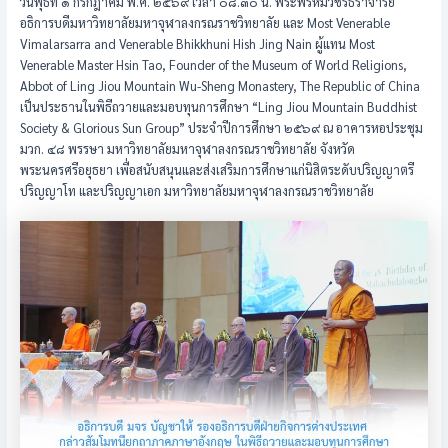
วันพุธที่ ๑ กรกฎาคม พ.ศ. ๒๕๖๙ เวลา ๐๘.๓๐ น. พระพรหมวัชรธีราจารย์
อธิการบดีมหาวิทยาลัยมหาจุฬาลงกรณราชวิทยาลัย และ Most Venerable
Vimalarsarra and Venerable Bhikkhuni Hish Jing Nain ผู้แทน Most
Venerable Master Hsin Tao, Founder of the Museum of World Religions,
Abbot of Ling Jiou Mountain Wu-Sheng Monastery, The Republic of China
เป็นประธานในพิธีถวายและมอบทุนการศึกษา “Ling Jiou Mountain Buddhist
Society & Glorious Sun Group” ประจำปีการศึกษา ๒๕๖๙ ณ อาคารหอประชุม
มวก. ๔๘ พรรษา มหาวิทยาลัยมหาจุฬาลงกรณราชวิทยาลัย จังหวัด
พระนครศรีอยุธยา เพื่อสนับสนุนและส่งเสริมการศึกษาแก่นิสิตระดับปริญญาตรี
ปริญญาโท และปริญญาเอก มหาวิทยาลัยมหาจุฬาลงกรณราชวิทยาลัย