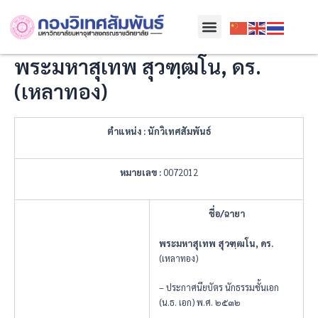
Skip
Menu
to
content
พระมหาสุ​เทพ​ สุวฑฺ​ฒโน​, ดร.
(เหลาทอง)​
ตำแหน่ง
: นักวิเทศสัมพันธ์
หมายเลข
:
0072012
ชื่อ/ฉายา
พระมหาสุ
เทพ
สุวฑ
ฒโน
, ดร.
(เหลาทอง)​
– ประกาศนียบัตร นักธรรมชั้นเอก
(น.ธ. เอก) พ.ศ. ๒๕๓๒