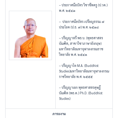
– ประกาศนียบัตร วิชาชีพครู (ป.วค.)
พ.ศ. ๒๕๔๓
– ประกาศนียบัตร เปรียญธรรม ๗
ประโยค (ป.ธ. ๗) พ.ศ. ๒๕๓๘
– ปริญญาตรี พธ.บ. (พุทธศาสตร
บัณฑิต, สาขาวิชาภาษาอังกฤษ)
มหาวิทยาลัยมหาจุฬาลงกรณราช
วิทยาลัย พ.ศ. ๒๕๔๑
– ปริญญา​โท M.A.​ (Buddhist​
Studies)​มหาวิทยาลัยมหาจุฬาลงกรณ
ราชวิทยาลัย พ.ศ. ๒๕๕๕
– ปริญญา​เอก​ พุทธศาสตรดุษฎี
บัณฑิต​ (พธ.ด.) Ph.D.​ (Buddhist​ ​
Studies)​
ภาระงาน