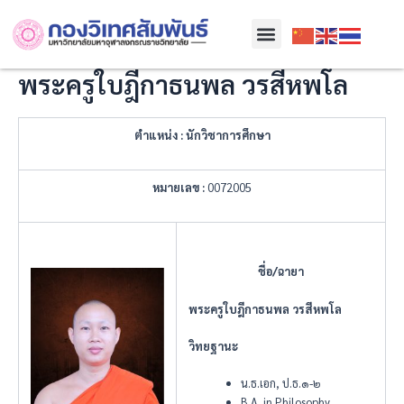
Skip
Menu
to
content
พระครูใบฎีกาธนพล วรสีหพโล
ตำแหน่ง
: นักวิชาการศึกษา
หมายเลข
:
0072005
ชื่อ/ฉายา
พระครูใบฎีกาธนพล วรสีหพโล
วิทยฐานะ
น.ธ.เอก, ป.ธ.๑-๒
B.A. in Philosophy