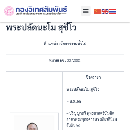
Skip
Menu
to
content
พระปลัดนะโม สุชีโว
ตำแหน่ง
: จัดการงานทั่วไป
หมายเลข
:
0072001
ชื่อ/ฉายา
พระปลัดนะโม สุชีโว
–
น.ธ.เอก
– ปริญญาตรี พุทธศาสตร์บัณฑิต
สาขาพระพุทธศาสนา (เกียรตินิยม
อันดับ ๒)