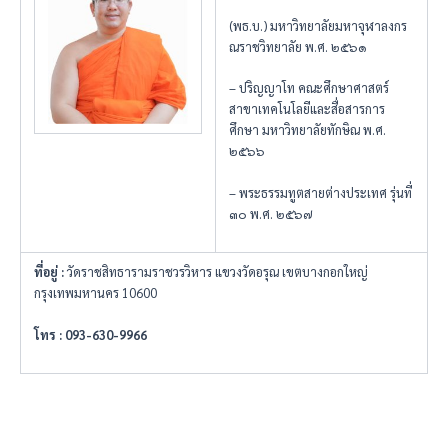
(พธ.บ.)​ มหาวิทยาลัยมหาจุฬาลงกร
ณราชวิทยาลัย พ.ศ. ๒๕๖๑
– ปริญญาโท คณะศึกษาศาสตร์
สาขาเทคโนโลยีและสื่อสารการ
ศึกษา มหาวิทยาลัยทักษิณ พ.ศ.
๒๕๖๖
– พระธรรมทูตสายต่างประเทศ รุ่นที่
๓๐ พ.ศ. ๒๕๖๗
ที่อยู่
:
วัดราชสิทธารามราชวรวิหาร แขวงวัดอรุณ เขตบางกอกใหญ่
กรุงเทพมหานคร 10600
โทร
: 093-630-9966