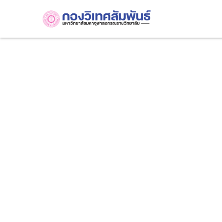
Skip
to
content
นายศิโรดม วชิรวราภรณ์