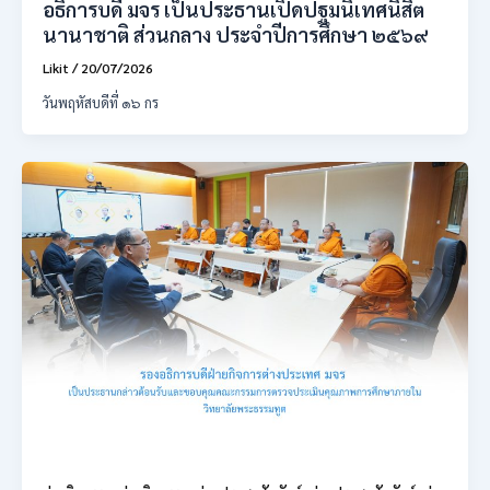
อธิการบดี มจร เป็นประธานเปิดปฐมนิเทศนิสิต
นานาชาติ ส่วนกลาง ประจำปีการศึกษา ๒๕๖๙
Likit
/
20/07/2026
วันพฤหัสบดีที่ ๑๖ กร