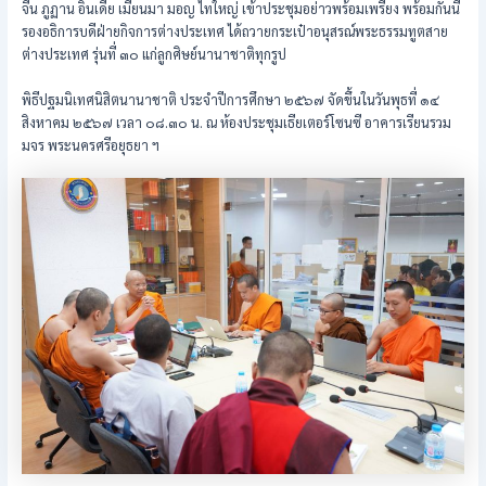
จีน ภูฏาน อินเดีย เมียนมา มอญ ไทใหญ่ เข้าประชุมอย่าวพร้อมเพรียง พร้อมกันนี้
รองอธิการบดีฝ่ายกิจการต่างประเทศ ได้ถวายกระเป๋าอนุสรณ์พระธรรมทูตสาย
ต่างประเทศ รุ่นที่ ๓๐ แก่ลูกศิษย์นานาชาติทุกรูป
พิธีปฐมนิเทศนิสิตนานาชาติ ประจำปีการศึกษา ๒๕๖๗ จัดขึ้นในวันพุธที่ ๑๔
สิงหาคม ๒๕๖๗ เวลา ๐๘.๓๐ น. ณ ห้องประชุมเธียเตอร์โซนซี อาคารเรียนรวม
มจร พระนครศรีอยุธยา ฯ