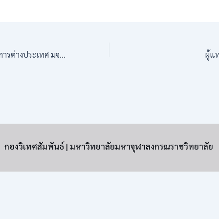
รองอธิการบดีฝ่ายกิจการต่างประเทศ มจร ประชุมเตรียมพิธีปฐมนิเทศนิสิตนานาชาติ ประจำปีการศึกษา ๒๕๖๗
กองวิเทศสัมพันธ์ | มหาวิทยาลัยมหาจุฬาลงกรณราชวิทยาลัย