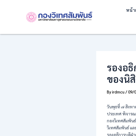
Skip
Post
หน้า
to
navigation
content
รองอธิ
ของนิส
By
irdmcu
/
09/
วันพุธที่ ๗ สิง
ประเทศ พิจารณา
กองวิเทศสัมพัน
วิเทศสัมพันธ์ แ
รองอธิการบดีฝ่