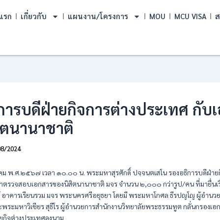
แรก
เกี่ยวกับ
แผนงาน/โครงการ
MOU
MCU VISA
ส
การบดีฝ่ายกิจการต่างประเทศ กับ
ิตนานาชาติ
08/2024
หาคม พ.ศ.๒๕๖๗ เวลา ๑๐.๐๐ น. พระมหาสุรศักดิ์ ปจฺจนฺตเสโน รองอธิการบดีฝ่าย
ตรวจสอบเอกสารของนิสิตนานาชาติ มจร จำนวน ๒,๐๐๐ กว่ารูป/คน ที่มายื่นเรื
ธ์ อาคารเรียนรวม มจร พระนครศรีอยุธยา โดยมี พระมหาโกศล ธีรปญโญ ผู้อำน
ละพระมหาวิเชียร สุธีโร ผู้อำนวยการสำนักงานวิทยาลัยพระธรรมทูต กลั่นกรอง
ายกิจต่างประเทศลงนาม