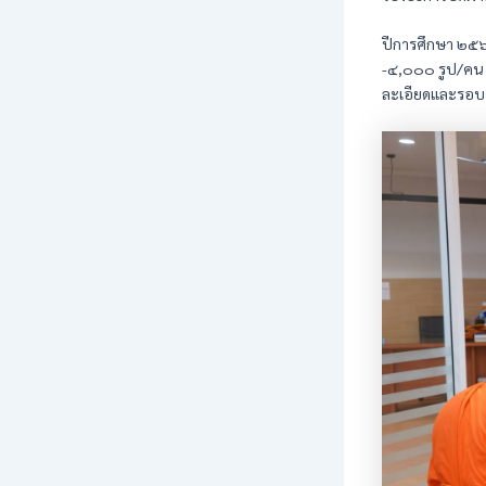
ปีการศึกษา ๒๕๖
-๔,๐๐๐ รูป/คน ก
ละเอียดและรอบค