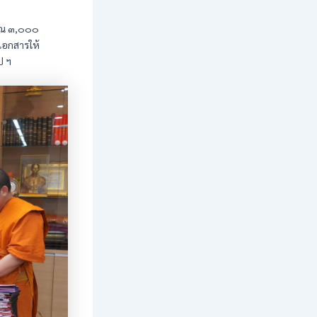
มาณ ๓,๐๐๐
เอกสารให้
ป ฯ