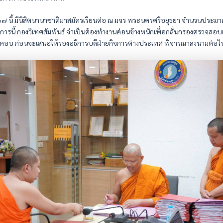
๗ นี้ มีนิสิตนานาชาติมาสมัครเรียนต่อ ณ มจร พระนครศรีอยุธยา จำนวนประ
ารนี้ กองวิเทศสัมพันธ์ จำเป็นต้องทำงานค่อนข้างหนักเพื่อกลั่นกรองตรวจสอบ
อบ ก่อนจะเสนอให้รองอธิการบดีฝ่ายกิจการต่างประเทศ พิจารณาลงนามต่อไ