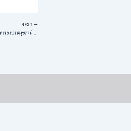
NEXT
ผู้แทนรองประมุขสงฆ์แห่งสาธารณรัฐประชาชนจีน ถวายสักการะ รองอธิการบดีฝ่ายกิจการต่างประเทศ มจร