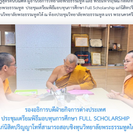
รูสุตรัตนบัณฑิต ผู้อำนวยการวิทยาลัยพระธรรมทูต และ พระมหากฤษณ กิตฺติภท
ยพระธรรมทูต ประชุมเตรียมพิธีมอบทุนการศึกษา Full Scholarship แก่นิสิตปร
นวิทยาลัยพระธรรมทูตได้ ณ ห้องประชุมวิทยาลัยพระธรรมทูต มจร พระนครศรี