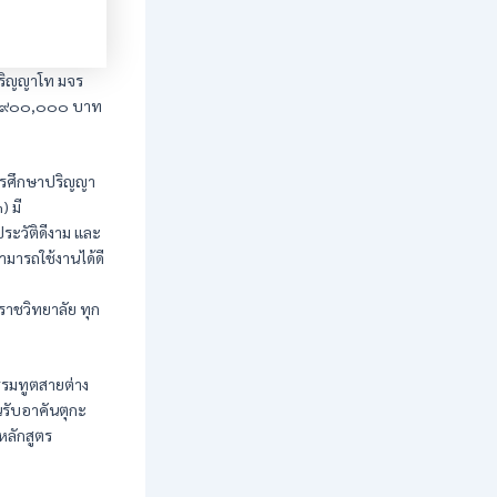
ปริญญาโท มจร
วน ๙๐๐,๐๐๐ บาท
จการศึกษาปริญญา
) มี
ระวัติดีงาม และ
ามารถใช้งานได้ดี
าชวิทยาลัย ทุก
รรมทูตสายต่าง
รับอาคันตุกะ
ลักสูตร