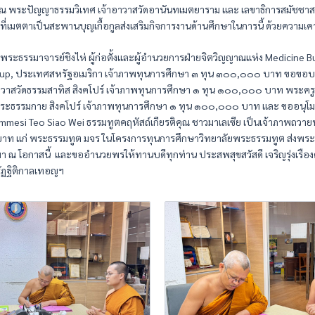
 พระปัญญาธรรมวิเทศ เจ้าอาวาสวัดอานันทเมตยาราม และ เลขาธิการสมัชชาส
ที่เมตตาเป็นสะพานบุญเกื้อกูลส่งเสริมกิจการงานด้านศึกษาในการนี้ ด้วยความเ
ะธรรมาจารย์ชิงไห่ ผู้ก่อตั้งและผู้อำนวยการฝ่ายจิตวิญญาณแห่ง Medicine 
up, ประเทศสหรัฐอเมริกา เจ้าภาพทุนการศึกษา ๓ ทุน ๓๐๐,๐๐๐ บาท ขอขอบค
อาวาสวัดธรรมสาทิส สิงคโปร์ เจ้าภาพทุนการศึกษา ๑ ทุน ๑๐๐,๐๐๐ บาท พระครู
ัดพระธรรมกาย สิงคโปร์ เจ้าภาพทุนการศึกษา ๑ ทุน ๑๐๐,๐๐๐ บาท และ ขออน
mesi Teo Siao Wei ธรรมทูตคฤหัสถ์เกียรติคุณ ชาวมาเลเซีย เป็นเจ้าภาพถวาย
ท แก่ พระธรรมทูต มจร ในโครงการทุนการศึกษาวิทยาลัยพระธรรมทูต ส่งพระ
 ณ โอกาสนี้ และขออำนวยพรให้ทานบดีทุกท่าน ประสพสุขสวัสดี เจริญรุ่งเรือง
ัฏฐิติกาลเทอญฯ