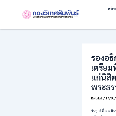
Skip
Post
หน้า
to
navigation
content
รองอธิ
เตรียม
แก่นิส
พระธรร
By
Likit
/
14/03
วันศุกร์ที่ ๑๓ 