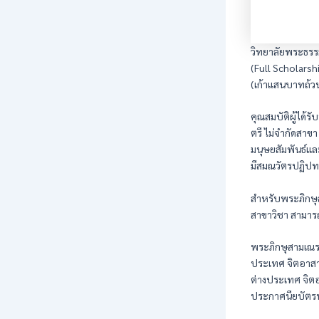
วิทยาลัยพระธรร
(Full Scholars
(เก้าแสนบาทถ้ว
คุณสมบัติผู้ได้
ตรี ไม่จำกัดสาข
มนุษยสัมพันธ์แ
มีสมณวัตรปฏิปทา
สำหรับพระภิกษุ
สาขาวิชา สามาร
พระภิกษุสามเณร
ประเทศ จิตอาสา
ต่างประเทศ จิ
ประกาศนียบัตร