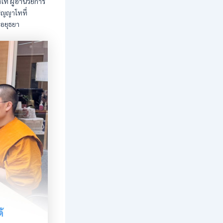
ฺโท ผู้อำนวยการ
ิญญาโทที่
อยุธยา