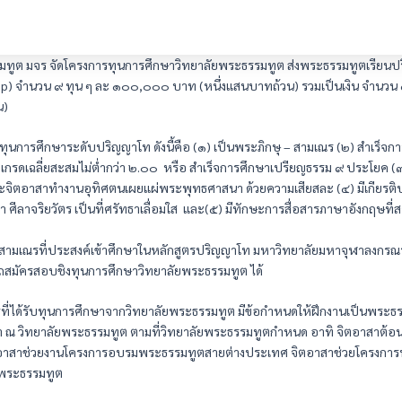
มทูต มจร จัดโครงการทุนการศึกษาวิทยาลัยพระธรรมทูต ส่งพระธรรมทูตเรียน
hip) จำนวน ๙ ทุน ๆ ละ ๑๐๐,๐๐๐ บาท (หนึ่งแสนบาทถ้วน) รวมเป็นเงิน จำน
น)
รับทุนการศึกษาระดับปริญญาโท ดังนี้คือ (๑) เป็นพระภิกษุ – สามเณร (๒) สำเร็
า เกรดเฉลี่ยสะสมไม่ต่ำกว่า ๒.๐๐ หรือ สำเร็จการศึกษาเปรียญธรรม ๙ ประโยค (๓
ละจิตอาสาทำงานอุทิศตนเผยแผ่พระพุทธศาสนา ด้วยความเสียสละ (๔) มีเกียรติป
 ศีลาจริยวัตร เป็นที่ศรัทธาเลื่อมใส และ(๕) มีทักษะการสื่อสารภาษาอังกฤษที่ส
สามเณรที่ประสงค์เข้าศึกษาในหลักสูตรปริญญาโท มหาวิทยาลัยมหาจุฬาลงกรณร
ถสมัครสอบชิงทุนการศึกษาวิทยาลัยพระธรรมทูต ได้
ที่ได้รับทุนการศึกษาจากวิทยาลัยพระธรรมทูต มีข้อกำหนดให้ฝึกงานเป็นพระธ
 ณ วิทยาลัยพระธรรมทูต ตามที่วิทยาลัยพระธรรมทูตกำหนด อาทิ จิตอาสาต้อน
ตอาสาช่วยงานโครงการอบรมพระธรรมทูตสายต่างประเทศ จิตอาสาช่วยโครงการห
พระธรรมทูต