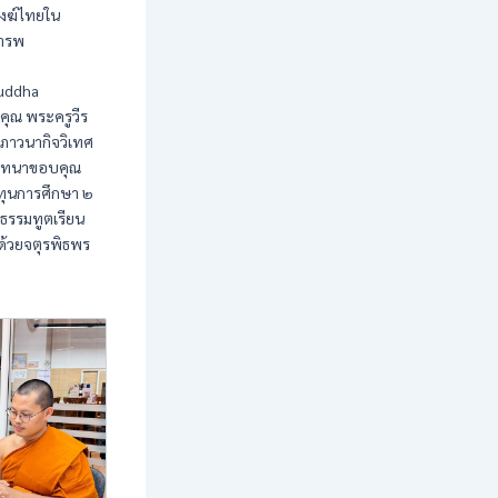
งฆ์ไทยใน
คารพ
Buddha
ุณ พระครูวีร
ภาวนากิจวิเทศ
ุโมทนาขอบคุณ
ทุนการศึกษา ๒
ธรรมทูตเรียน
ด้วยจตุรพิธพร