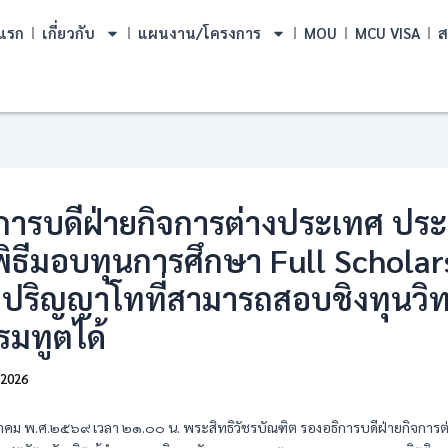
แรก
เกี่ยวกับ
แผนงาน/โครงการ
MOU
MCU VISA
ส
การบดีฝ่ายกิจการต่างประเทศ ประ
พิธีมอบทุนการศึกษา Full Scholar
ิตปริญญาโทที่สามารถสอบชิงทุนวิ
มทูตได้
/2026
มีนาคม พ.ศ.๒๕๖๙ เวลา ๒๑.๐๐ น. พระสิทธิวัชรบัณฑิต รองอธิการบดีฝ่ายกิจการ