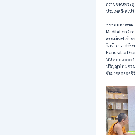
กราบขอบพระคุณ
ประเทศสิงคโปร์ 
ขอขอบพระคุณ พร
Meditation Gro
ธรรมวิเทศ เจ้า
วิ. เจ้าอาวาสว
Honorable Dham
ทุน ๒๐๐,๐๐๐ บา
ปริญญาโท มจร มา
ชัยมงคลตลอดจิร