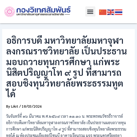
Skip
Post
Menu
to
navigation
content
อธิการบดี มหาวิทยาลัยมหาจุฬา
ลงกรณราชวิทยาลัย เป็นประธาน
มอบถวายทุนการศึกษา แก่พระ
นิสิตปริญญาโท ๙ รูป ที่สามารถ
สอบชิงทุนวิทยาลัยพระธรรมทูต
ได้
By
Likit
/
18/03/2026
วันจันทร์ที่ ๑๖ มีนาคม พ.ศ.๒๕๖๙ เวลา ๑๓.๓๐ น. พระพรหมวัชรธีราจารย์
อธิการบดีมหาวิทยาลัยมหาจุฬาลงกรณราชวิทยาลัย เป็นประธานมอบถวายทุน
การศึกษา แก่พระนิสิตปริญญาโท ๙ รูป ที่สามารถสอบชิงทุนวิทยาลัยพระธรรม
ทูตได้ ณ ห้องประชุมเธียเตอร์โซนบี อาคารเรียนรวม มจร พระนครศรีอยุธยา