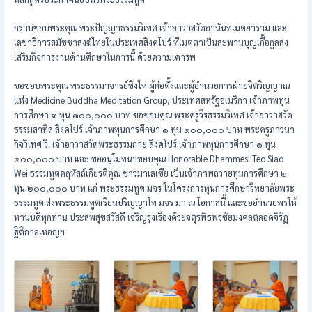
กราบขอบพระคุณ พระปัญญาธรรมวิเทศ เจ้าอาวาสวัดอานันทเมตยาราม และ
เลขาธิการสมัชชาสงฆ์ไทยในประเทศสิงคโปร์ ที่เมตตาเป็นสะพานบุญเกื้อกูลส่ง
เสริมกิจการงานด้านศึกษาในการนี้ ด้วยความเคารพ
ขอขอบพระคุณ พระธรรมาจารย์ชิงไห่ ผู้ก่อตั้งและผู้อำนวยการฝ่ายจิตวิญญาณ
แห่ง Medicine Buddha Meditation Group, ประเทศสหรัฐอเมริกา เจ้าภาพทุน
การศึกษา ๓ ทุน ๓๐๐,๐๐๐ บาท ขอขอบคุณ พระครูวีรธรรมวิเทศ เจ้าอาวาสวัด
ธรรมสาทิส สิงคโปร์ เจ้าภาพทุนการศึกษา ๑ ทุน ๑๐๐,๐๐๐ บาท พระครูภาวนา
กิจวิเทศ วิ. เจ้าอาวาสวัดพระธรรมกาย สิงคโปร์ เจ้าภาพทุนการศึกษา ๑ ทุน
๑๐๐,๐๐๐ บาท และ ขออนุโมทนาขอบคุณ Honorable Dhammesi Teo Siao
Wei ธรรมทูตคฤหัสถ์เกียรติคุณ ชาวมาเลเซีย เป็นเจ้าภาพถวายทุนการศึกษา ๒
ทุน ๒๐๐,๐๐๐ บาท แก่ พระธรรมทูต มจร ในโครงการทุนการศึกษาวิทยาลัยพระ
ธรรมทูต ส่งพระธรรมทูตเรียนปริญญาโท มจร มา ณ โอกาสนี้ และขออำนวยพรให้
ทานบดีทุกท่าน ประสพสุขสวัสดี เจริญรุ่งเรืองด้วยจตุรพิธพรชัยมงคลตลอดจิรัฏ
ฐิติกาลเทอญฯ