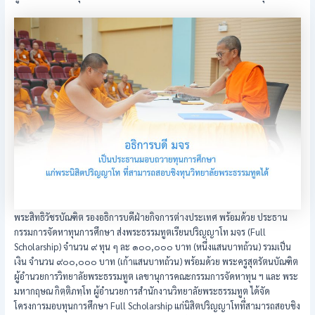
พระสิทธิวัชรบัณฑิต รองอธิการบดีฝ่ายกิจการต่างประเทศ พร้อมด้วย ประธาน
กรรมการจัดหาทุนการศึกษา ส่งพระธรรมทูตเรียนปริญญาโท มจร (Full
Scholarship) จำนวน ๙ ทุน ๆ ละ ๑๐๐,๐๐๐ บาท (หนึ่งแสนบาทถ้วน) รวมเป็น
เงิน จำนวน ๙๐๐,๐๐๐ บาท (เก้าแสนบาทถ้วน) พร้อมด้วย พระครูสุตรัตนบัณฑิต
ผู้อำนวยการวิทยาลัยพระธรรมทูต เลขานุการคณะกรรมการจัดหาทุน ฯ และ พระ
มหากฤษณ กิตฺติภทฺโท ผู้อำนวยการสำนักงานวิทยาลัยพระธรรมทูต ได้จัด
โครงการมอบทุนการศึกษา Full Scholarship แก่นิสิตปริญญาโทที่สามารถสอบชิง