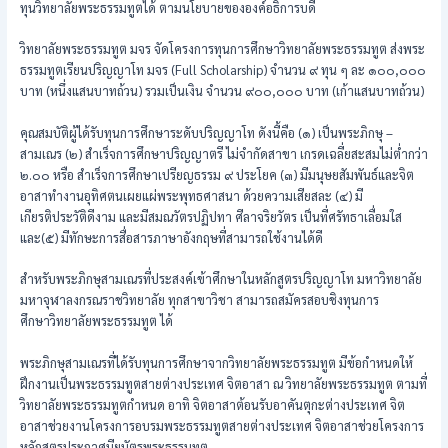
ทุนวิทยาลัยพระธรรมทูตได้ ตามนโยบายขององค์อธิการบดี
วิทยาลัยพระธรรมทูต มจร จัดโครงการทุนการศึกษาวิทยาลัยพระธรรมทูต ส่งพระ
ธรรมทูตเรียนปริญญาโท มจร (Full Scholarship) จำนวน ๙ ทุน ๆ ละ ๑๐๐,๐๐๐
บาท (หนึ่งแสนบาทถ้วน) รวมเป็นเงิน จำนวน ๙๐๐,๐๐๐ บาท (เก้าแสนบาทถ้วน)
คุณสมบัติผู้ได้รับทุนการศึกษาระดับปริญญาโท ดังนี้คือ (๑) เป็นพระภิกษุ –
สามเณร (๒) สำเร็จการศึกษาปริญญาตรี ไม่จำกัดสาขา เกรดเฉลี่ยสะสมไม่ต่ำกว่า
๒.๐๐ หรือ สำเร็จการศึกษาเปรียญธรรม ๙ ประโยค (๓) มีมนุษยสัมพันธ์และจิต
อาสาทำงานอุทิศตนเผยแผ่พระพุทธศาสนา ด้วยความเสียสละ (๔) มี
เกียรติประวัติดีงาม และมีสมณวัตรปฏิปทา ศีลาจริยวัตร เป็นที่ศรัทธาเลื่อมใส
และ(๕) มีทักษะการสื่อสารภาษาอังกฤษที่สามารถใช้งานได้ดี
สำหรับพระภิกษุสามเณรที่ประสงค์เข้าศึกษาในหลักสูตรปริญญาโท มหาวิทยาลัย
มหาจุฬาลงกรณราชวิทยาลัย ทุกสาขาวิชา สามารถสมัครสอบชิงทุนการ
ศึกษาวิทยาลัยพระธรรมทูต ได้
พระภิกษุสามเณรที่ได้รับทุนการศึกษาจากวิทยาลัยพระธรรมทูต มีข้อกำหนดให้
ฝึกงานเป็นพระธรรมทูตสายต่างประเทศ จิตอาสา ณ วิทยาลัยพระธรรมทูต ตามที่
วิทยาลัยพระธรรมทูตกำหนด อาทิ จิตอาสาต้อนรับอาคันตุกะต่างประเทศ จิต
อาสาช่วยงานโครงการอบรมพระธรรมทูตสายต่างประเทศ จิตอาสาช่วยโครงการ
หลักสูตรประกาศนียบัตรพระธรรมทูต