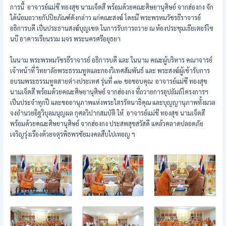
การนี้ อาจารย์แม่ชี ทองสุข นามเจ็ดสี พร้อมด้วยคณะศิษยานุศิษย์ จากฮ่องกง จัก
ได้น้อมถวายกัปปิยภัณฑ์ดังกล่าว แก่คณะสงฆ์ โดยมี พระพรหมวัชรธีราจารย์
อธิการบดี เป็นประธานสงฆ์บุญเขต ในการรับการถวาย ณ ห้องประชุมเธียเตอร์โซ
นบี อาคารเรียนรวม มจร พระนครศรีอยุธยา
ในนาม พระพรหมวัชรธีราจารย์ อธิการบดี และ ในนาม คณะผู้บริหาร คณาจารย์
เจ้าหน้าที่ วิทยาลัยพระธรรมทูตและกองวิเทศสัมพันธ์ และ พระสงฆ์ผู้เข้ารับการ
อบรมพระธรรมทูตสายต่างประเทศ รุ่นที่ ๓๒ ขอขอบคุณ อาจารย์แม่ชี ทองสุข
นามเจ็ดสี พร้อมด้วยคณะศิษยานุศิษย์ จากฮ่องกง ที่ถวายการอุปถัมถ์โครงการฯ
เป็นประจำทุกปี และขออานุภาพแห่งพระไตรรัตนาธิคุณ และบุญญานุภาพทั้งมวล
จงอำนวยอิฐวิบุลมนุญผล กุศลวิปากสมบัติ ให้ อาจารย์แม่ชี ทองสุข นามเจ็ดสี
พร้อมด้วยคณะศิษยานุศิษย์ จากฮ่องกง ประสพสุขสวัสดี แคล้วคลาดปลอดภัย
เจริญรุ่งเรืองด้วยจตุรพิธพรชัยมงคลสืบไปเทอญ ฯ