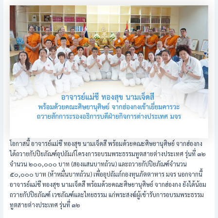
โอกาสนี้ อาจารย์แม่ชี ทองสุข นามเจ็ดสี พร้อมด้วยคณะศิษยานุศิษย์ จากฮ่องกง
ได้ถวายกัปปิยภัณฑ์อุปถัมภ์โครงการอบรมพระธรรมทูตสายต่างประเทศ รุ่นที่ ๓๒
จำนวน ๒๐๐,๐๐๐ บาท (สองแสนบาทถ้วน) และถวายกัปปิยภัณฑ์จำนวน
๕๐,๐๐๐ บาท (ห้าหมื่นบาทถ้วน) เพื่ออุปถัมภ์กองทุนภัตตาหาร มจร นอกจากนี้
อาจารย์แม่ชี ทองสุข นามเจ็ดสี พร้อมด้วยคณะศิษยานุศิษย์ จากฮ่องกง ยังได้น้อม
ถวายกัปปิยภัณฑ์ เวชภัณฑ์และไทยธรรม แก่พระสงฆ์ผู้เข้ารับการอบรมพระธรรม
ทูตสายต่างประเทศ รุ่นที่ ๓๒