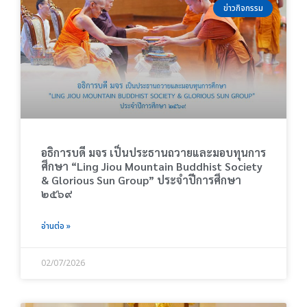
h
a
a
a
a
a
ข่าวกิจกรรม
g
g
g
g
g
e
e
e
e
e
อธิการบดี มจร เป็นประธานถวายและมอบทุนการ
ศึกษา “Ling Jiou Mountain Buddhist Society
& Glorious Sun Group” ประจำปีการศึกษา
๒๕๖๙
อ่านต่อ »
02/07/2026