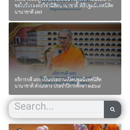
ขอใบรับรองต่อวีซ่านิสิตนานาชาติ พิธีปฐมนิเทศนิสิต
นานาชาติ มจร
อธิการบดี มจร เป็นประธานเปิดปฐมนิเทศนิสิต
นานาชาติ ส่วนกลาง ประจำปีการศึกษา ๒๕๖๙
S
S
e
e
a
a
r
r
c
h
P
P
P
P
P
c