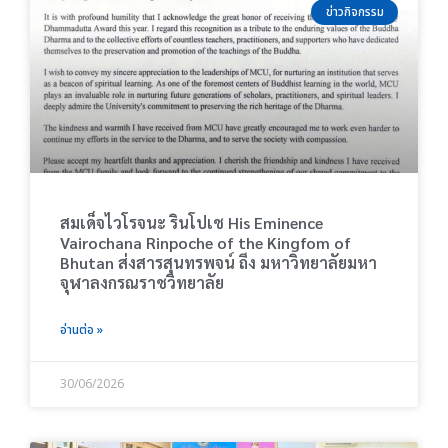
h
a
a
a
a
a
ข่าวกิจกรรม
g
g
g
g
g
e
e
e
e
e
สมเด็จไวโรจนะ รินโปเช His Eminence
Vairochana Rinpoche of the Kingfom of
Bhutan ส่งสารสุนทรพจน์ ถึง มหาวิทยาลัยมหา
จุฬาลงกรณราชวิทยาลัย
อ่านต่อ »
30/06/2026