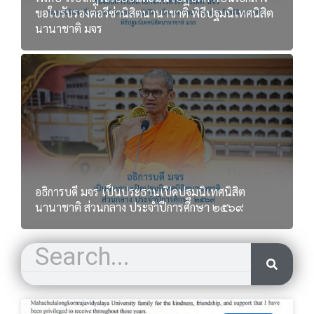
ขอใบรับรองต่อวีซ่านิสิตนานาชาติ พิธีปฐมนิเทศนิสิต
นานาชาติ มจร
อธิการบดี มจร เป็นประธานเปิดปฐมนิเทศนิสิต
นานาชาติ ส่วนกลาง ประจำปีการศึกษา ๒๕๖๙
S
S
e
e
a
a
r
r
c
h
P
P
P
P
P
c